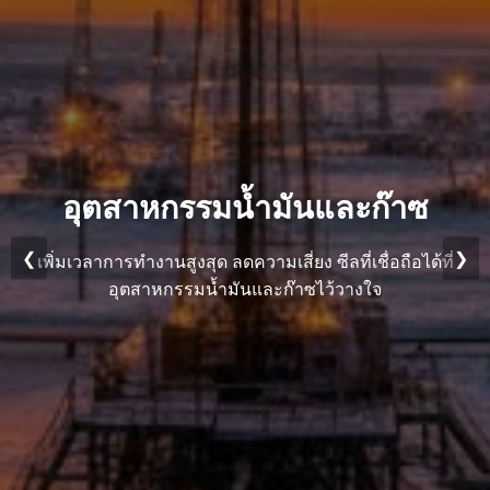
อุตสาหกรรมเคมี
ก๊าซ
ท้าทายการกัดกร่อน พิชิตสภาวะที่ยากลำบาก 
่อถือได้ที่
❮
❯
เหนือชั้นขับเคลื่อนโดยความเชี่ยวชาญด้านกร
จ
ลึกซึ้ง